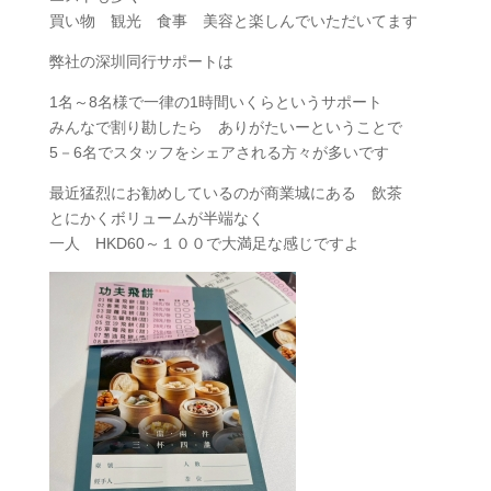
買い物 観光 食事 美容と楽しんでいただいてます
弊社の深圳同行サポートは
1名～8名様で一律の1時間いくらというサポート
みんなで割り勘したら ありがたいーということで
5－6名でスタッフをシェアされる方々が多いです
最近猛烈にお勧めしているのが商業城にある 飲茶
とにかくボリュームが半端なく
一人 HKD60～１００で大満足な感じですよ