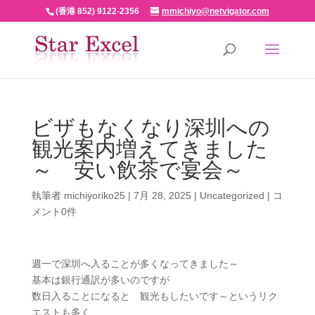
(香港 852) 9122-2356
mmichiyo@netvigator.com
ビザもなくなり深圳への
観光案内増えてきました
～ 安い飲茶で宴会～
執筆者
michiyoriko25
|
7月 28, 2025
|
Uncategorized
|
コ
メント0件
週一で深圳へ入ることが多くなってきました～
基本は銀行通訳が多いのですが
数日入ることになると 観光もしたいです～というリク
エストも多く