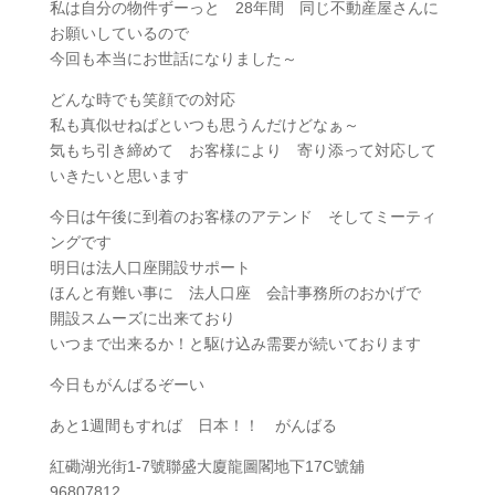
私は自分の物件ずーっと 28年間 同じ不動産屋さんに
お願いしているので
今回も本当にお世話になりました～
どんな時でも笑顔での対応
私も真似せねばといつも思うんだけどなぁ～
気もち引き締めて お客様により 寄り添って対応して
いきたいと思います
今日は午後に到着のお客様のアテンド そしてミーティ
ングです
明日は法人口座開設サポート
ほんと有難い事に 法人口座 会計事務所のおかげで
開設スムーズに出来ており
いつまで出来るか！と駆け込み需要が続いております
今日もがんばるぞーい
あと1週間もすれば 日本！！ がんばる
紅磡湖光街1-7號聯盛大廈龍圖閣地下17C號舖
96807812