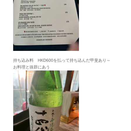
持ち込み料 HKD600を払って持ち込んだ甲斐あり～
お料理と抜群にあう